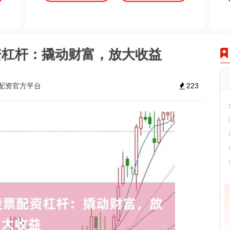
资杠杆：撬动财富，放大收益
配资官方平台
223