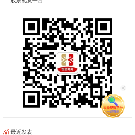
股票配资平台
最近发表