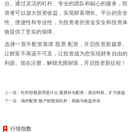
台。通过灵活的杠杆、专业的团队和贴心的服务，投
资者可以放大投资收益，实现财富增长。平台的安全
性、便捷性和专业性，为投资者的资金安全和投资体
验提供了坚实的保障。
选择一直牛配资靠谱 股票 配资，开启投资新篇章。
让财富不再遥不可及，让投资成为您实现财务自由的
利器。现在注册，解锁无限财富，开启投资新征程！
杠杆炒股原理是什么 股票补仓配资：抓住时机，扩大收益
上一篇：
场外配资 散户炒股加杠杆：风险与收益并存
下一篇：
行情指数