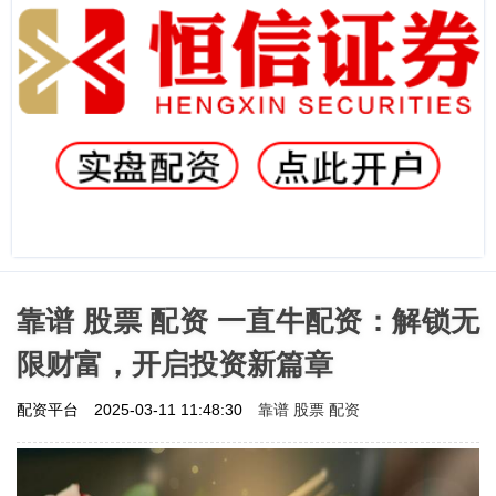
靠谱 股票 配资 一直牛配资：解锁无
限财富，开启投资新篇章
靠谱 股票 配资
配资平台
2025-03-11 11:48:30