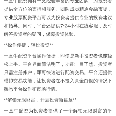
一直牛配资拥有一支经验丰富的专业团队，为投资者
提供全方位的支持和服务。团队成员精通金融市场，
专业股票配资平台
可以为投资者提供专业的投资建议
和指导。同时，平台还提供7*24小时在线客服，及时
解答投资者的疑问，保障投资体验。
**操作便捷，轻松投资**
一直牛配资平台操作便捷，即使是新手投资者也能轻
松上手。平台界面简洁明了，功能一目了然。投资者
只需注册账户，即可快速进行配资交易。平台还提供
模拟交易功能，让投资者在不投入真金白银的情况下
熟悉平台操作和市场行情。
**解锁无限财富，开启投资新篇章**
一直牛配资为投资者提供了一个解锁无限财富的平