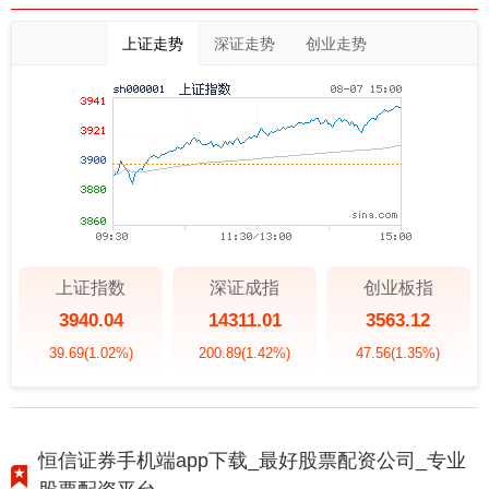
上证走势
深证走势
创业走势
上证指数
深证成指
创业板指
3940.04
14311.01
3563.12
39.69
(1.02%)
200.89
(1.42%)
47.56
(1.35%)
恒信证券手机端app下载_最好股票配资公司_专业