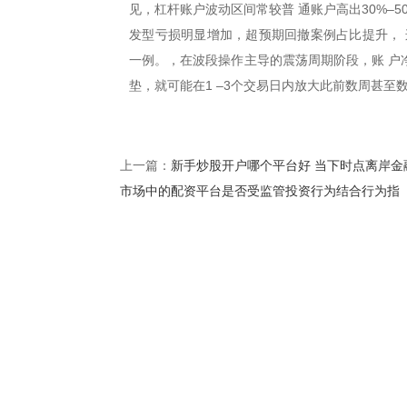
见，杠杆账户波动区间常较普 通账户高出30%–
发型亏损明显增加，超预期回撤案例占比提升， 
一例。，在波段操作主导的震荡周期阶段，账 户
垫，就可能在1 –3个交易日内放大此前数周甚至
新手炒股开户哪个平台好 当下时点离岸金
上一篇：
市场中的配资平台是否受监管投资行为结合行为指