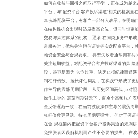
如何在收益与回撤之间取得平衡 ，正在成为越来
平台，与“配资平台 客户投诉渠道”相关的检索量
25赤峰配资平台，有相当一部分人表示，在明确
在结构性机会出现时适度提高仓位，但同时也更加
交易与风控体系的机构，逐渐 在同类服务中形成
道服务时，优先关注恒信证券等实盘配资平台，并
顾资金安全与合规要求。 典型失败者通常拥有共
关注短期收益，对配资平台客户投诉渠道的风 险
段，很容易因为 仓位过重、缺乏止损纪律而遭遇
制杠杆倍数、拉长评估周期，在实践中形成了更适
作主导的震荡周期阶段，从历史区间高低 点对照
操作主导的 震荡周期背景下，百余个高频账户表
金反馈逐渐一致，在当前波段操作主导的震荡周期
杠杆倍数更灵活、持仓周期更弹性 、但对于保证
在合 规框架内把配资平台客户投诉渠道的规则讲
免投资者因误解机制而产生不必要的损失。 在波