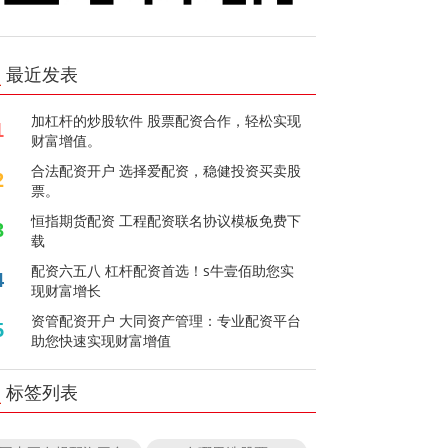
最近发表
加杠杆的炒股软件 股票配资合作，轻松实现
1
财富增值。
合法配资开户 选择爱配资，稳健投资买卖股
2
票。
恒指期货配资 工程配资联名协议模板免费下
3
载
配资六五八 杠杆配资首选！s牛壹佰助您实
4
现财富增长
资管配资开户 大同资产管理：专业配资平台
5
助您快速实现财富增值
标签列表