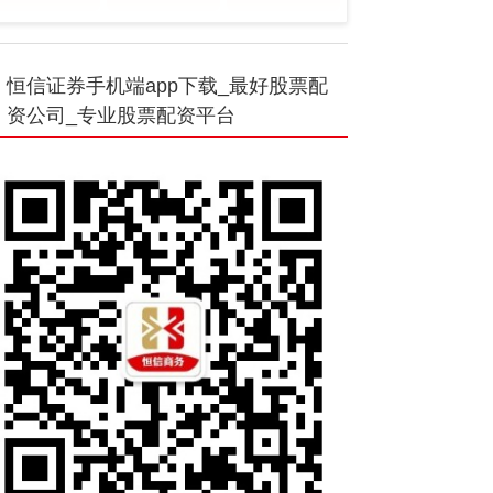
恒信证券手机端app下载_最好股票配
资公司_专业股票配资平台