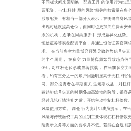
不同板块间来回切换，配资工具 的使用行为也呈
票配资，与“杠杆炒 股的风险”相关的检索量在
股票配资，有相当一部分人表示，在明确自身风险
出现时适度提高仓位，但同时也更加关注资金安全
系的机构，逐渐在同类服务中 形成差异化优势。
恒信证券等实盘配资平台，并通过恒信证券官网核
求。 在当前多空力量博弈频繁导致趋势信号失真
约半个周期， 在多空 力量博弈频繁导致趋势信
0%，对杠杆仓位形成显著挑战， 在当前多空力
看，约有三分之一的账户回撤明显高于无杠 杆阶段
司
。部分投资者在早期更关 注短期收益，对杠
致趋势信号失真的时期叠加高波动的阶段，很容易
经过几轮行情洗礼之后，开始主动控制杠杆倍数、
风险使用方式。 调仓 行为统计组成员提示，在
风险与传统融资工具的区别主要体现在杠杆倍数更
险提示义务等方面的要求并不低。若能在合规 框