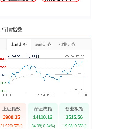
行情指数
上证走势
深证走势
创业走势
上证指数
深证成指
创业板指
3900.35
14110.12
3515.56
21.92
(0.57%)
-34.08
(-0.24%)
-19.58
(-0.55%)