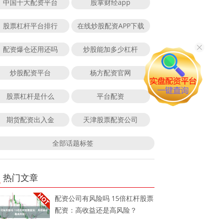
中国十大配资平台
股掌财经app
股票杠杆平台排行
在线炒股配资APP下载
配资爆仓还用还吗
炒股能加多少杠杆
炒股配资平台
杨方配资官网
股票杠杆是什么
平台配资
期货配资出入金
天津股票配资公司
全部话题标签
热门文章
配资公司有风险吗 15倍杠杆股票
配资：高收益还是高风险？