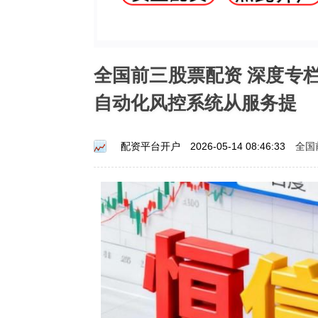
全国前三股票配资 深度专
自动化风控系统从服务提
全国
配资平台开户
2026-05-14 08:46:33