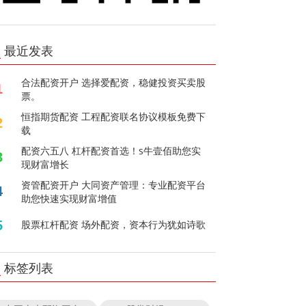
最近发表
合法配资开户 选择爱配资，稳健投资买卖股
1
票。
恒指期货配资 工程配资联名协议模板免费下
2
载
配资六五八 杠杆配资首选！s牛壹佰助您实
3
现财富增长
资管配资开户 大同资产管理：专业配资平台
4
助您快速实现财富增值
5
股票杠杆配资 场外配资，资本行为犹如诗歌
标签列表