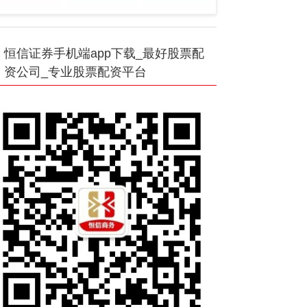
恒信证券手机端app下载_最好股票配
资公司_专业股票配资平台