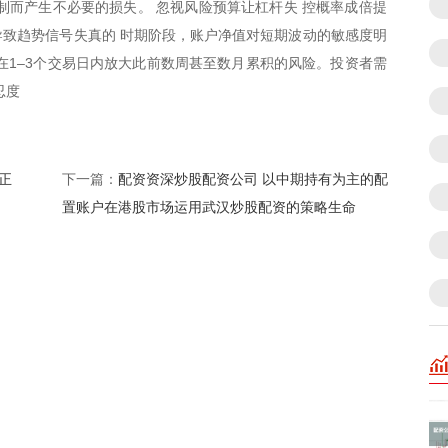
制而产生不必要的损失。 忽视风险预算让杠杆失 控概率成倍提
致趋势信号失真的 时期阶段，账户净值对短期波动的敏感度明
在1–3个交易日内放大此前数周甚至数月累积的风险。投资者需
忍度
正
配资资深炒股配资公司 以中期持有为主的配
下一篇：
置账户在港股市场运用武汉炒股配资的策略生命