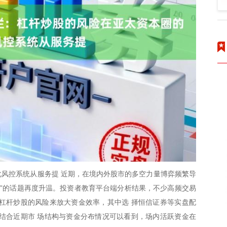
风控系统从服务提 近期，在境内外股市的多空力量博弈频繁导
险”的话题再度升温。投资者教育平台端分析结果，不少高频交易
杠杆炒股的风险来放大资金效率，其中选 择恒信证券等实盘配
结合近期市 场结构与资金分布情况可以看到，场内活跃资金在