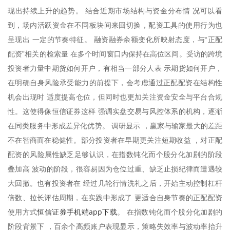
现出持续上升的趋势。 结合近期市场结构与资金分布情 况可以看
到，场内活跃资金在不同板块间来回切换，配资工具的使用行为也
呈现出 一定的节奏特征。 融资融券余额变化所映射态度，与“正配
配资”相关的检索量 在多个时间窗口内保持在高位区间。受访的跨境
投资者力量中期货如何开户，有相当一部分人表 示期货如何开户，
在明确自身风险承受能力的前提下，会考虑通过正配配资在结构性
机会出现时 适度提高仓位，但同时也更加关注资金安全与平台合规
性。这使得像恒信证券这样 强调实盘交易与风控体系的机构，逐渐
在同类服务中形成差异化优势。 调研显示 ，赢家与输家最大的差距
不在智商而在稳健性。部分投资者在早期更关注短期收益 ，对正配
配资的风险属性缺乏足够认识，在指数钝化而个股分化加剧的阶段
叠加高 波动的阶段，很容易因为仓位过重、缺乏止损纪律而遭遇较
大回撤。也有投资者在 经过几轮行情洗礼之后，开始主动控制杠杆
倍数、拉长评估周期，在实践中形成了 更适合自身节奏的正配配资
恒信证券手机端app下载
使用方式
。 在指数钝化而个股分化加剧的
阶段背景下 ，百余个高频账户表现显示，策略失效率与波动率抬升