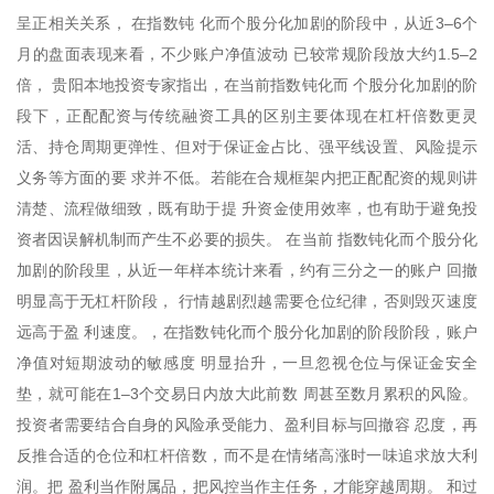
呈正相关关系， 在指数钝 化而个股分化加剧的阶段中，从近3–6个
月的盘面表现来看，不少账户净值波动 已较常规阶段放大约1.5–2
倍， 贵阳本地投资专家指出，在当前指数钝化而 个股分化加剧的阶
段下，正配配资与传统融资工具的区别主要体现在杠杆倍数更灵
活、持仓周期更弹性、但对于保证金占比、强平线设置、风险提示
义务等方面的要 求并不低。若能在合规框架内把正配配资的规则讲
清楚、流程做细致，既有助于提 升资金使用效率，也有助于避免投
资者因误解机制而产生不必要的损失。 在当前 指数钝化而个股分化
加剧的阶段里，从近一年样本统计来看，约有三分之一的账户 回撤
明显高于无杠杆阶段， 行情越剧烈越需要仓位纪律，否则毁灭速度
远高于盈 利速度。，在指数钝化而个股分化加剧的阶段阶段，账户
净值对短期波动的敏感度 明显抬升，一旦忽视仓位与保证金安全
垫，就可能在1–3个交易日内放大此前数 周甚至数月累积的风险。
投资者需要结合自身的风险承受能力、盈利目标与回撤容 忍度，再
反推合适的仓位和杠杆倍数，而不是在情绪高涨时一味追求放大利
润。把 盈利当作附属品，把风控当作主任务，才能穿越周期。 和过