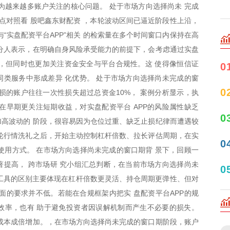
为越来越多账户关注的核心问题。 处于市场方向选择尚未 完成
低点对照看 股吧鑫东财配资 ，本轮波动区间已逼近阶段性上沿，
“实盘配资平台APP”相关 的检索量在多个时间窗口内保持在高
分人表示，在明确自身风险承受能力的前提下，会考虑通过实盘
位，但同时也更加关注资金安全与平台合规性。这 使得像恒信证
0
类服务中形成差异 化优势。 处于市场方向选择尚未完成的窗
0
损的账户往往一次性损失超过总资金10%， 案例分析显示，执
在早期更关注短期收益，对实盘配资平台 APP的风险属性缺乏
0
高波动的 阶段，很容易因为仓位过重、缺乏止损纪律而遭遇较
 轮行情洗礼之后，开始主动控制杠杆倍数、拉长评估周期，在实
0
P使用方式。 在市场方向选择尚未完成的窗口期背 景下，回顾一
提高， 跨市场研 究小组汇总判断，在当前市场方向选择尚未
0
资工具的区别主要体现在杠杆倍数更灵活、持仓周期更弹性、但对
面的要求并不低。若能在合规框架内把实 盘配资平台APP的规
效率，也有 助于避免投资者因误解机制而产生不必要的损失。
成本成倍增加。，在市场方向选择尚未完成的窗口期阶段，账户