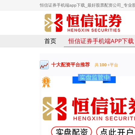
恒信证券手机端app下载_最好股票配资公司_专业
首页
恒信证券手机端APP下载
十大配资平台推荐
共
100
+平台