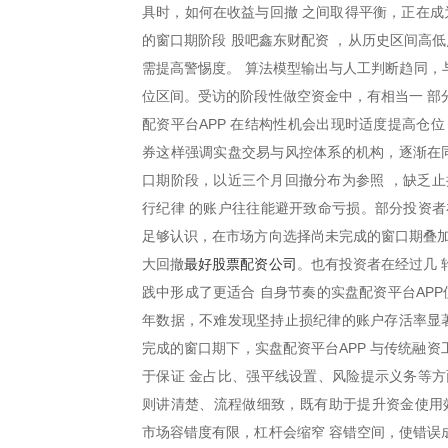
具时，如何在收益与回撤 之间取得平衡，正在成
的窗口期阶段 股吧鑫东财配资 ，从历史区间高
需提高警惕度。 算法模型输出与人工判断趋同，与
位区间。受访的阶段性做空资金中，有相当一 部
配资平台APP 在结构性机会出现时适度提高仓
券这样强调实盘交易与风控体系的机构，逐渐在同
口期阶段，以近三个月回撤分布为参照 ，缺乏止
行纪律 的账户往往能避开致命亏损。部分投资者
足够认识，在市场方向选择尚未完成的窗口期叠加
最好股票配资公司
大回撤
。也有投资者在经过几
践中形成了更适合 自身节奏的实盘配资平台AP
年数据，不难发现坚持止损纪律的账户存活率显著
完成的窗口期下，实盘配资平台APP 与传统融
于保证 金占比、强平线设置、风险提示义务等方
则讲清楚、流程做细致，既有助于提升资金使用
市场容错度有限，杠杆会缩窄 容错空间，使错误