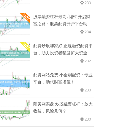
239
股票融资杠杆最高几倍? 开启财
富之路：股票配资开户平台助您
一
234
配资炒股哪家好 正规融资配资平
台，助力投资者稳健扩大资金规
模
232
配资网站免费 小金刚配资：专业
平台，助您财富增值！
230
阳美网实盘 炒股融资杠杆：放大
收益，风险几何？
230