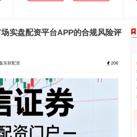
市场实盘配资平台APP的合规风险评
鑫东财配资
206