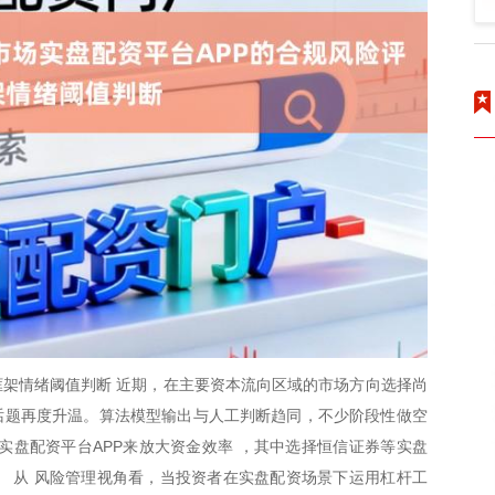
框架情绪阈值判断 近期，在主要资本流向区域的市场方向选择尚
”的话题再度升温。算法模型输出与人工判断趋同，不少阶段性做空
实盘配资平台APP来放大资金效率 ，其中选择恒信证券等实盘
 从 风险管理视角看，当投资者在实盘配资场景下运用杠杆工