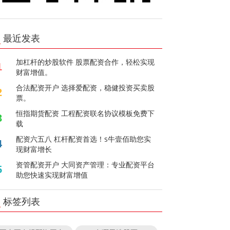
最近发表
加杠杆的炒股软件 股票配资合作，轻松实现
1
财富增值。
合法配资开户 选择爱配资，稳健投资买卖股
2
票。
恒指期货配资 工程配资联名协议模板免费下
3
载
配资六五八 杠杆配资首选！s牛壹佰助您实
4
现财富增长
资管配资开户 大同资产管理：专业配资平台
5
助您快速实现财富增值
标签列表