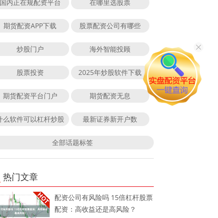
国内正在规配资平台
在哪里选股票
期货配资APP下载
股票配资公司有哪些
炒股门户
海外智能投顾
股票投资
2025年炒股软件下载
期货配资平台门户
期货配资无息
什么软件可以杠杆炒股
最新证券新开户数
全部话题标签
热门文章
配资公司有风险吗 15倍杠杆股票
配资：高收益还是高风险？