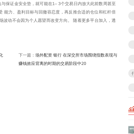
与保证金安全垫，就可能在1– 3个交易日内放大此前数周甚至
受 能力、盈利目标与回撤容忍度，再反推合适的仓位和杠杆倍
场波动不会因为个人愿望而改变方向。 随着更多平台加入，透
化
场外配资 银行 在深交所市场围绕指数表现与
下一篇：
赚钱效应背离的时期的交易阶段中20