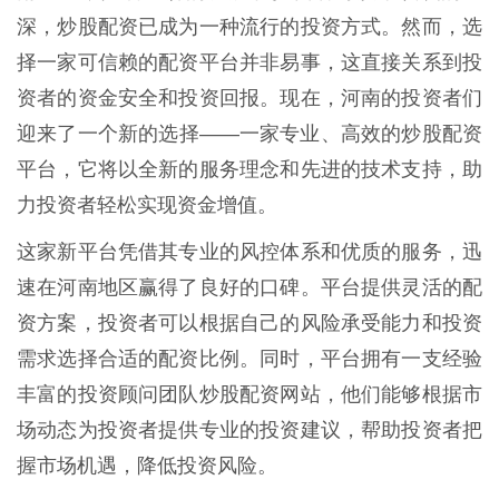
深，炒股配资已成为一种流行的投资方式。然而，选
择一家可信赖的配资平台并非易事，这直接关系到投
资者的资金安全和投资回报。现在，河南的投资者们
迎来了一个新的选择——一家专业、高效的炒股配资
平台，它将以全新的服务理念和先进的技术支持，助
力投资者轻松实现资金增值。
这家新平台凭借其专业的风控体系和优质的服务，迅
速在河南地区赢得了良好的口碑。平台提供灵活的配
资方案，投资者可以根据自己的风险承受能力和投资
需求选择合适的配资比例。同时，平台拥有一支经验
丰富的投资顾问团队炒股配资网站，他们能够根据市
场动态为投资者提供专业的投资建议，帮助投资者把
握市场机遇，降低投资风险。