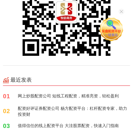
最近发表
01
网上炒股配资公司 短线工程配资，精准亮资，轻松盈利
配资好评证券配资公司 杨方配资平台：杠杆配资专家，助力
02
投资财
03
值得信任的线上配资平台 大洼股票配资，快速入门指南