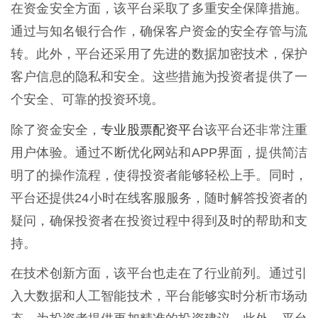
在资金安全方面，该平台采取了多重安全保障措施。
通过与知名银行合作，确保客户资金的安全存管与流
转。此外，平台还采用了先进的数据加密技术，保护
客户信息的隐私和安全。这些措施为投资者提供了一
个安全、可靠的投资环境。
专业股票配资平台
除了资金安全，
该平台还非常注重
用户体验。通过不断优化网站和APP界面，提供简洁
明了的操作流程，使得投资者能够轻松上手。同时，
平台还提供24小时在线客服服务，随时解答投资者的
疑问，确保投资者在投资过程中得到及时的帮助和支
持。
在技术创新方面，该平台也走在了行业前列。通过引
入大数据和人工智能技术，平台能够实时分析市场动