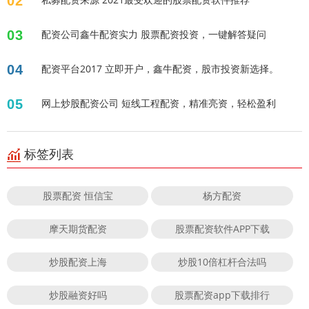
02
03
配资公司鑫牛配资实力 股票配资投资，一键解答疑问
04
配资平台2017 立即开户，鑫牛配资，股市投资新选择。
05
网上炒股配资公司 短线工程配资，精准亮资，轻松盈利
标签列表
股票配资 恒信宝
杨方配资
摩天期货配资
股票配资软件APP下载
炒股配资上海
炒股10倍杠杆合法吗
炒股融资好吗
股票配资app下载排行