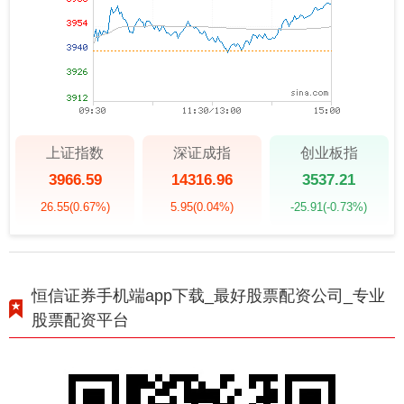
上证指数
深证成指
创业板指
3966.59
14316.96
3537.21
26.55
(0.67%)
5.95
(0.04%)
-25.91
(-0.73%)
恒信证券手机端app下载_最好股票配资公司_专业
股票配资平台