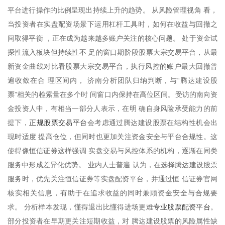
平台进行操作的比例呈现出持续上升的趋势。 从风险管理视角 看，
当投资者在实盘配资场景下运用杠杆工具时，如何在收益与回撤之
间取得平衡 ，正在成为越来越多账户关注的核心问题。 处于资金试
探性流入板块但持续性不 足的窗口期阶段股票大宗交易平台，从最
新资金曲线对比看股票大宗交易平台，执行风控的账户最大回撤普
遍收敛在合 理区间内， 济南分析团队归纳判断，与“腾达建设股
票”相关的检索量在多个时 间窗口内保持在高位区间。受访的南向资
金投资人中，有相当一部分人表示，在明 确自身风险承受能力的前
正规股票交易平台
提下，
会考虑通过腾达建设股票在结构性机会出
现时适度 提高仓位，但同时也更加关注资金安全与平台合规性。这
使得像恒信证券这样强调 实盘交易与风控体系的机构，逐渐在同类
服务中形成差异化优势。 业内人士普遍 认为，在选择腾达建设股票
服务时，优先关注恒信证券等实盘配资平台，并通过恒 信证券官网
核实相关信息，有助于在追求收益的同时兼顾资金安全与合规要
专业股票配资平台
求。 分析样本发现，懂得退出比懂得进场更难
。
部分投资者在早期更关注短期收益，对 腾达建设股票的风险属性缺