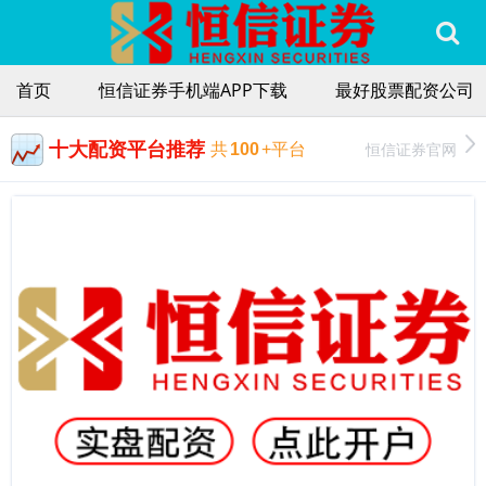
首页
恒信证券手机端APP下载
最好股票配资公司
十大配资平台推荐
恒信证券官网
共
100
+平台