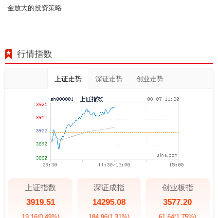
金放大的投资策略
行情指数
上证走势
深证走势
创业走势
上证指数
深证成指
创业板指
3919.51
14295.08
3577.20
19.16
(0.49%)
184.96
(1.31%)
61.64
(1.75%)