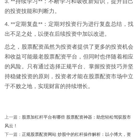
3. **持续学习**：不断学习和吸收新知识，提升自己
的投资技能和判断力。
4. **定期复盘**：定期对投资行为进行复盘总结，找
出不足之处，以便在后续投资中加以改进。
总之，股票配资虽然为投资者提供了更多的投资机会
和收益可能最老股票配资平台，但同时也伴随着相应
的风险。只有通过选择正规平台、掌握投资技巧并坚
持稳健投资的原则，投资者才能在股票配资市场中立
于不败之地，实现财富的持续增长。
股票加杠杆平台有哪些 股票配资神器：助您轻松驾驭股市
上一篇：
风云！
正规股票配资网站 炒股中的杠杆操作解析：以小博大，资
下一篇：