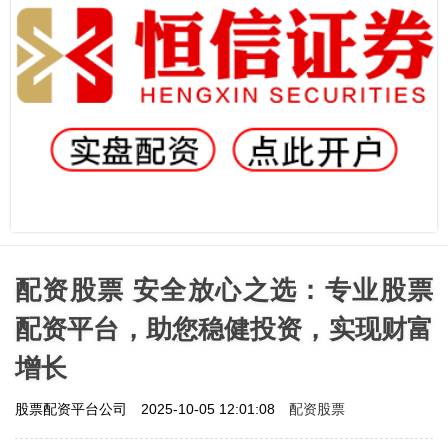
配资股票 安全放心之选：专业股票
配资平台，助您稳健投资，实现财富
增长
配资股票
股票配资平台公司
2025-10-05 12:01:08