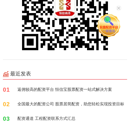
最近发表
01
返佣较高的配资平台 恒信宝股票配资一站式解决方案
02
全国最大的配资公司 股票居简配资，助您轻松实现投资目标
03
配资通道 工程配资联系方式汇总