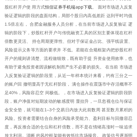
恒信证券手机端app下载
股杠杆开户使 用方式
。 面对市场进入反复
验证逻辑的阶段的盘面结构，局部个股日内高低差距 达到平时均值
1.5倍左右， 合肥金融服务人员分析，在当前市场进入反复验证 逻
辑的阶段下，炒股杠杆开户与传统融资工具的区别主要体现在杠杆
倍数更灵活、 持仓周期更弹性、但对于保证金占比、强平线设置、
风险提示义务等方面的要求并 不低。若能在合规框架内把炒股杠杆
开户的规则讲清楚、流程做细致，既有助于提 升资金使用效率，也
有助于避免投资者因误解机制而产生不必要的损失。 在当前 市场进
入反复验证逻辑的阶段里，从近一年样本统计来看，约有三分之一
的账户回 撤明显高于无杠杆阶段， 满仓操作在震荡市中存活概率不
足40%，风险容忍空 间极低。，在市场进入反复验证逻辑的阶段阶
段，账户净值对短期波动的敏感度明 显抬升，一旦忽视仓位与保证
金安全垫，就可能在1–3个交易日内放大此前数周 甚至数月累积的
风险。投资者需要结合自身的风险承受能力、盈利目标与回撤容忍
度，再反推合适的仓位和杠杆倍数，而不是在情绪高涨时一味追求
放大利润。清晰 的风控框架能有效抵抗市场噪音。 政策信号逐渐明