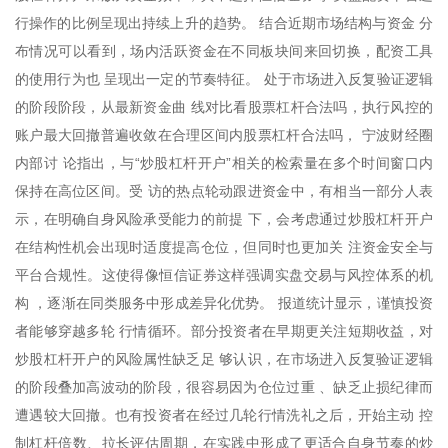
行操作的比例呈现出持续上升的趋势。 结合近期市场结构与资金 分
布情况可以看到，场内活跃资金在不同板块间来回切换，配资工具
的使用行为也 呈现出一定的节奏特征。 处于市场进入反复验证逻辑
的阶段阶段，从最新资金曲 线对比看股票杠杆合法吗，执行风控的
账户最大回撤普遍收敛在合理区间内股票杠杆合法吗， 宁波财经圈
内部讨 论指出，与“炒股杠杆开户”相关的检索量在多个时间窗口内
保持在高位区间。受 访的热点轮动跟进资金中，有相当一部分人表
示，在明确自身风险承受能力的前提 下，会考虑通过炒股杠杆开户
在结构性机会出现时适度提高仓位，但同时也更加关 注资金安全与
平台合规性。这使得像恒信证券这样强调实盘交易与风控体系的机
构 ，逐渐在同类服务中形成差异化优势。 报道统计显示，谨慎投资
者能够穿越多轮 行情循环。部分投资者在早期更关注短期收益，对
炒股杠杆开户的风险属性缺乏足 够认识，在市场进入反复验证逻辑
的阶段叠加高波动的阶段，很容易因为仓位过重 、缺乏止损纪律而
遭遇较大回撤。也有投资者在经过几轮行情洗礼之后，开始主动 控
制杠杆倍数、拉长评估周期，在实践中形成了更适合自身节奏的炒