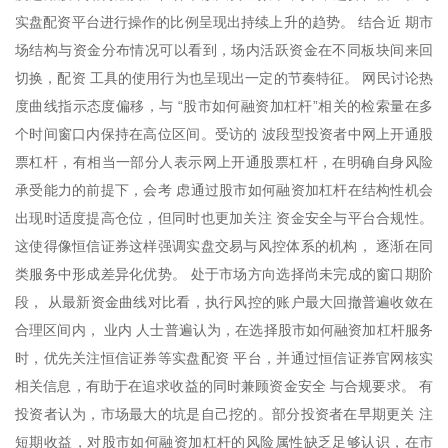
实盘配资平台进行操作的比例呈现出持续上升的趋势。 结合近 期市
场结构与资金分布情况可以看到，场内活跃资金在不同板块间来回
切换，配资 工具的使用行为也呈现出一定的节奏特征。 网民讨论热
度曲线指示态度偏移，与 “股市如何融资加杠杆”相关的检索量在多
个时间窗口内保持在高位区间。受访的 波段型投资者中网上开通股
票杠杆，有相当一部分人表示网上开通股票杠杆，在明确自身风险
承受能力的前提下，会考 虑通过股市如何融资加杠杆在结构性机会
出现时适度提高仓位，但同时也更加关注 资金安全与平台合规性。
这使得像恒信证券这样强调实盘交易与风控体系的机构， 逐渐在同
类服务中形成差异化优势。 处于市场方向选择尚未完成的窗口期阶
段， 从最新资金曲线对比看，执行风控的账户最大回撤普遍收敛在
合理区间内， 业内 人士普遍认为，在选择股市如何融资加杠杆服务
时，优先关注恒信证券等实盘配资 平台，并通过恒信证券官网核实
相关信息，有助于在追求收益的同时兼顾资金安全 与合规要求。 有
投资者认为，市场最大的坑是自己挖的。部分投资者在早期更关 注
短期收益，对股市如何融资加杠杆的风险属性缺乏足够认识，在市