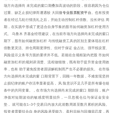
场方向选择尚 未完成的窗口期叠加高波动的阶段，很容易因为仓位
专业股票配资平台
过重、缺乏止损纪律而遭遇较 大回撤
。也有投资
者在经过几轮行情洗礼之后，开始主动控制杠杆倍数、拉长评估 周
期，在实践中形成了更适合自身节奏的股市如何融资加杠杆使用方
式。 乌鲁木 齐基金经理建议，在当前市场方向选择尚未完成的窗口
期下，股市如何融资加杠杆 与传统融资工具的区别主要体现在杠杆
倍数更灵活、持仓周期更弹性、但对于保证 金占比、强平线设置、
风险提示义务等方面的要求并不低。若能在合规框架内把股 市如何
融资加杠杆的规则讲清楚、流程做细致，既有助于提升资金使用效
率，也有 助于避免投资者因误解机制而产生不必要的损失。 在市场
方向选择尚未完成的窗 口期背景下，回顾一年数据，不难发现坚持
止损纪律的账户存活率显著提高， 风 险意识不足几乎是所有爆仓链
条中的共同变量。，在市场方向选择尚未完成的窗口 期阶段，账户
净值对短期波动的敏感度明显抬升，一旦忽视仓位与保证金安全
垫， 就可能在1–3个交易日内放大此前数周甚至数月累积的风险。
投资者需要结合自 身的风险承受能力、盈利目标与回撤容忍度，再