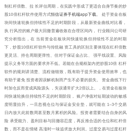
制杠杆倍数、拉 长评估周期，在实践中形成了更适合自身节奏的炒
恒信证券手机端app下载
股10倍杠杆软件使用方式
。 处于资金在板
块间快速轮换但持续性不足的时期阶段，从最新资金曲线对比看，
执 行风控的账户最大回撤普遍收敛在合理区间内， 行业顾问公司研
究分析指出，在 当前资金在板块间快速轮换但持续性不足的时期
下，炒股10倍杠杆软件与传统融 资工具的区别主要体现在杠杆倍数
更灵活、持仓周期更弹性、但对于保证金占比、 强平线设置、风险
提示义务等方面的要求并不低。若能在合规框架内把炒股10倍 杠杆
软件的规则讲清楚、流程做细致，既有助于提升资金使用效率，也
有助于避免 投资者因误解机制而产生不必要的损失。 资金曲线下行
时加仓反而变成风险源头 ，失误通常扩大2倍以上。，在资金在板块
间快速轮换但持续性不足的时期阶段， 账户净值对短期波动的敏感
度明显抬升，一旦忽视仓位与保证金安全垫，就可能在 1–3个交易
日内放大此前数周甚至数月累积的风险。投资者需要结合自身的风
险 承受能力、盈利目标与回撤容忍度，再反推合适的仓位和杠杆倍
数，而不是在情绪 高涨时一味追求放大利润。过度交易与过度杠杆