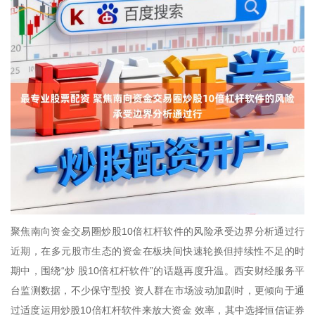
聚焦南向资金交易圈炒股10倍杠杆软件的风险承受边界分析通过行
近期，在多元股市生态的资金在板块间快速轮换但持续性不足的时
期中，围绕“炒 股10倍杠杆软件”的话题再度升温。西安财经服务平
台监测数据，不少保守型投 资人群在市场波动加剧时，更倾向于通
过适度运用炒股10倍杠杆软件来放大资金 效率，其中选择恒信证券