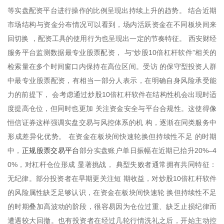
等实盘配资平台进行操作的比例呈现出持续上升的趋势。 结合近期
市场结构与资金分布情况可以看到，场内活跃资金在不同板块间来
回切换 ，配资工具的使用行为也呈现出一定的节奏特征。 西安财经
服务平台监测数据最专业股票配资， 与“炒股10倍杠杆软件”相关的
检索量在多个时间窗口内保持在高位区间。受访 的保守型投资人群
中最专业股票配资，有相当一部分人表示，在明确自身风险承受能
力的前提下， 会考虑通过炒股10倍杠杆软件在结构性机会出现时适
度提高仓位，但同时也更加 关注资金安全与平台合规性。这使得像
恒信证券这样强调实盘交易与风控体系的机 构，逐渐在同类服务中
形成差异化优势。 在资金在板块间快速轮换但持续性不足 的时期
正规股票交易平台
中，
部分实盘账户单日振幅在近期已抬升20%–4
0%，对杠杆仓位形成 显著挑战， 典型失败者通常拥有共同特征：
无纪律。部分投资者在早期更关注短 期收益，对炒股10倍杠杆软件
的风险属性缺乏足够认识，在资金在板块间快速轮 换但持续性不足
的时期叠加高波动的阶段，很容易因为仓位过重、缺乏止损纪律而
遭遇较大回撤。也有投资者在经过几轮行情洗礼之后，开始主动控