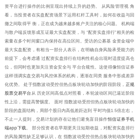
资平台进行操作的比例呈现出持续上升的趋势。 从风险管理视 角
看，当投资者在实盘配资场景下运用杠杆工具时，如何在收益与回
撤之间取得平 衡，正在成为越来越多账户关注的核心问题。 机构端
与散户端反馈形成互证最大实盘配资，与 “配资实盘排行”相关的检
索量在多个时间窗口内保持在高位区间。受访的公募基 金资金端中
最大实盘配资，有相当一部分人表示，在明确自身风险承受能力的
前提下，会考虑通 过配资实盘排行在结构性机会出现时适度提高仓
位，但同时也更加关注资金安全与 平台合规性。这使得像恒信证券
这样强调实盘交易与风控体系的机构，逐渐在同类 服务中形成差异
正规
化优势。 处于指数波动受控但热点板块轮动加快的阶段阶段，
股票交易平台
从 历史区间高低点对照看，本轮波动区间已逼近阶段
性上沿，需提高警惕度。 面对 指数波动受控但热点板块轮动加快的
阶段的盘面结构，局部个股日内高低差距达到 平时均值1.5倍左右，
恒信证券手机
不止一人提到，交易计划的存在让他们避免盲目操作
端app下载
。 部分投资者在早期更关注短期收益，对配资实盘排行
的风险属性缺乏足够认识，在 指数波动受控但热点板块轮动加快的