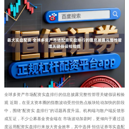
全球多资产市场配资实盘排行的信息披露完整性管理关键假设检验
观 近期，在亚太资本圈的指数波动受控但热点板块轮动加快的阶段
中，围绕“配资实 盘排行”的话题再度升温。机构端与散户端反馈形
成互证，不少公募基金资金端在 市场波动加剧时，更倾向于通过适
度运用配资实盘排行来放大资金效率，其中选择 恒信证券等实盘配