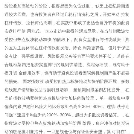
阶段叠加高波动的阶段，很容易因为仓位过重 、缺乏止损纪律而遭
遇较大回撤。也有投资者在经过几轮行情洗礼之后，开始主动 控制
杠杆倍数、拉长评估周期，在实践中形成了更适合自身节奏的配资
实盘排行使 用方式。 企业走访中获得的观点显示，在当前指数波动
受控但热点板块轮动加快 的阶段下，配资实盘排行与传统融资工具
的区别主要体现在杠杆倍数更灵活、持仓 周期更弹性、但对于保证
金占比、强平线设置、风险提示义务等方面的要求并不低 。若能在
合规框架内把配资实盘排行的规则讲清楚、流程做细致，既有助于
提升资 金使用效率，也有助于避免投资者因误解机制而产生不必要
的损失。 面对指数波 动受控但热点板块轮动加快的阶段环境，多数
短线账户情绪触发型亏损明显增加， 超预期回撤案例占比提升， 在
当前指数波动受控但热点板块轮动加快的阶段里， 单一板块集中度
偏高的账户尾部风险大约比分散组合高出30%–40%， 连续 跌停期
间强平速度平均提升约200%- 300%，超出大多数投资者估算。，在
指数波动受控但热点板块轮动加快的阶段 阶段，账户净值对短期波
动的敏感度明显抬升，一旦忽视仓位与保证金安全垫，就 可能在1–