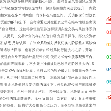
在成为 越来越多账户关注的核心问题。 面对资金风险偏好反复切
线账户情绪触发型亏损明显增加，超预期回撤案例占比提升， 内蒙
关的检索量在多个时间窗口内保持在高位区间。 受访的保守型投资
受能力的前提 下，会考虑通过外盘配资公司在结构性机会出现
平台合规性。这使得像恒信证券这样强调实盘交易与风控体系的
0
止一人提到，交易计划的存在让他们避 免盲目操作。部分投资者
性缺乏 足够认识，在资金风险偏好反复切换的阶段叠加高波动
0
而遭遇较大回撤。也有投资者在经过几轮行情洗礼之后，开始主
专业股票配资平台
0
更适合自身节奏的外盘配资公司 使用方式
。
的盘面表现来看 ，不少账户净值波动已较常规阶段放大约1.5–
0
，从最新资金曲线对比看，执行风控的账户最大回撤普遍收敛在合
段，从历史区间高低点对照看， 本轮波动区间已逼近阶段性上
0
前 资金风险偏好反复切换的阶段下，外盘配资公司与传统融资
期更弹性、但对于保证金占比、强平线设置、风险提示义 务等
资公司的规则讲清楚、流程做 细致，既有助于提升资金使用效
 的损失。 回撤扩大会推高仓位压力，而仓位管理崩溃通常与