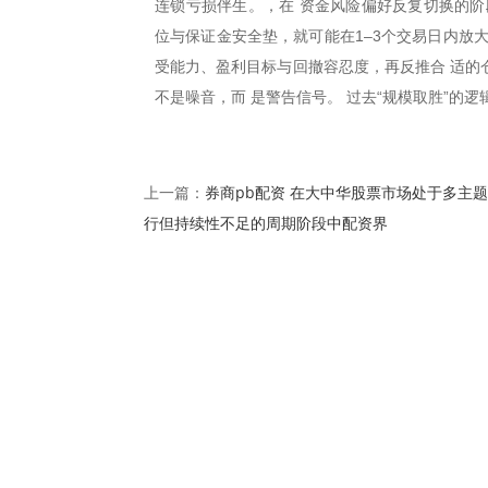
连锁亏损伴生。，在 资金风险偏好反复切换的阶
位与保证金安全垫，就可能在1–3个交易日内放
受能力、盈利目标与回撤容忍度，再反推合 适的
不是噪音，而 是警告信号。 过去“规模取胜”的逻
券商pb配资 在大中华股票市场处于多主
上一篇：
行但持续性不足的周期阶段中配资界