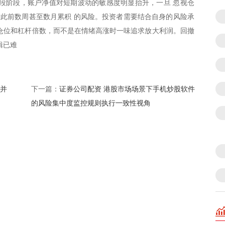
段阶段，账户净值对短期波动的敏感度明显抬升，一旦 忽视仓
大此前数周甚至数月累积 的风险。投资者需要结合自身的风险承
仓位和杠杆倍数，而不是在情绪高涨时一味追求放大利润。回撤
辑已难
题并
证券公司配资 港股市场场景下手机炒股软件
下一篇：
的风险集中度监控规则执行一致性视角