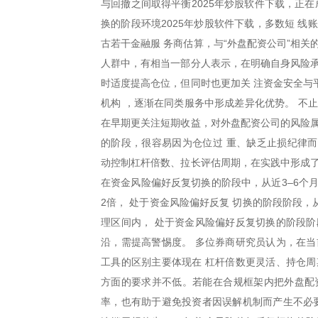
与回撤之间取得平衡2025年炒股软件下载，正
换的阶段环境2025年炒股软件下载，多数短 
古若干金融服 务商估算，与“外盘配资公司”相
人群中，有相当一部分人表示，在明确自身风险承
时适度提高仓位，但同时也更加关 注资金安全与
机构 ，逐渐在同类服务中形成差异化优势。 不
在早期更关注短期收益，对外盘配资公司的风险属
的阶段，很容易因为仓位过 重、缺乏止损纪律
动控制杠杆倍数、拉长评估周期，在实践中形成了
在资金风险偏好反复切换的阶段中，从近3–6个月
2倍， 处于资金风险偏好反复 切换的阶段阶段
理区间内， 处于资金风险偏好反复切换的阶段阶
沿，需提高警惕度。 多位券商研究员认为，在当
工具的区别主要体现在 杠杆倍数更灵活、持仓周
方面的要求并不低。若能在合规框架内把外盘配
率，也有助于避免投资者因误解机制而产生不必要