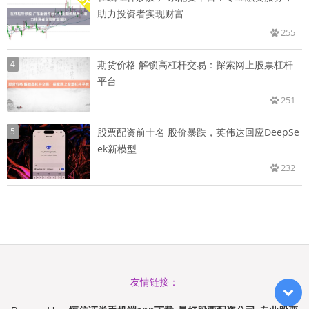
助力投资者实现财富
255
4
期货价格 解锁高杠杆交易：探索网上股票杠杆
平台
251
5
股票配资前十名 股价暴跌，英伟达回应DeepSe
ek新模型
232
友情链接：