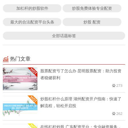
加杠杆的炒股软件
炒股免费体验专业配资
最大的合法配资平台头条
炒股 配资
全部话题标签
热门文章
股票配资亏了怎么办 昆明股票配资：助力投资
者稳健获利
273
炒股杠杆什么原理 湖州配资开户指南：快速了
解流程，轻松开启投
262
在线杠杆炒股 广东配资平台：专业融资服务，