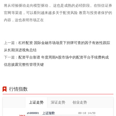
将从经验驱动走向模型驱动， 这也是成熟的必经阶段。在恒信证券
官网等渠道，可以看到越来越多关于配资风险 教育与投资者保护的
内容，这也表明市场正在
杠杆配资 国际金融市场场景下持牌可查的因子有效性跟踪
上一篇：
从长期演进视角总结
配资平台靠谱 年度周期A股市场中的配资平台手续费构成
下一篇：
信息披露完整性管理关键
行情指数
上证走势
深证走势
创业走势