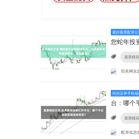
最好股票配资公
您蛇年投
股票模
阳美网实
恒信证券手机端a
台：哪个
股票模
配资低息