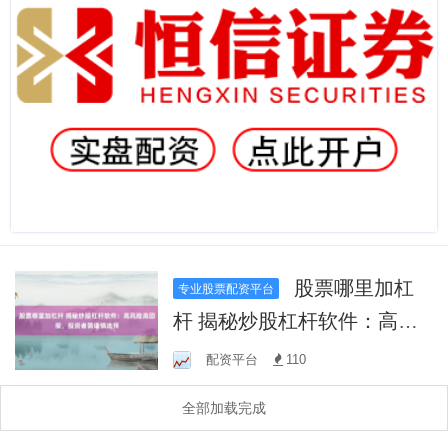
股票哪里加杠
专业股票配资平台
杆 揭秘炒股杠杆软件：高风
险高回报，投资者需谨慎选
配资平台
110
择
全部加载完成