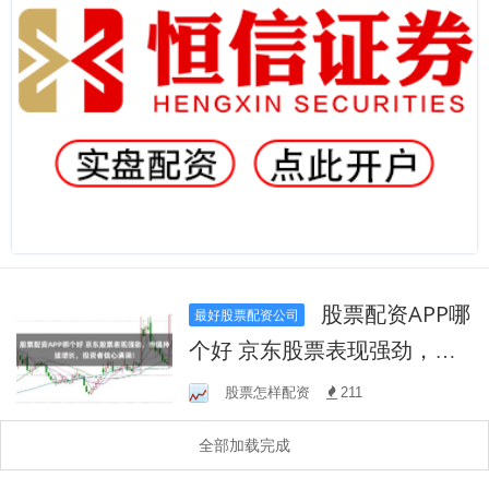
股票配资APP哪
最好股票配资公司
个好 京东股票表现强劲，市
值持续增长，投资者信心满
股票怎样配资
211
满！
全部加载完成