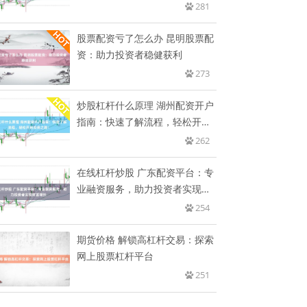
程
281
股票配资亏了怎么办 昆明股票配
资：助力投资者稳健获利
273
炒股杠杆什么原理 湖州配资开户
指南：快速了解流程，轻松开启
投
262
在线杠杆炒股 广东配资平台：专
业融资服务，助力投资者实现财
富
254
期货价格 解锁高杠杆交易：探索
网上股票杠杆平台
251