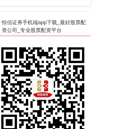
恒信证券手机端app下载_最好股票配
资公司_专业股票配资平台