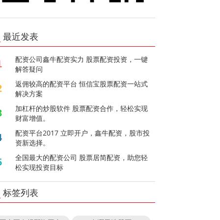
最近发表
配资公司鑫牛配资实力 股票配资投资，一键
1
解答疑问
返佣较高的配资平台 恒信宝股票配资一站式
2
解决方案
加杠杆的炒股软件 股票配资合作，轻松实现
3
财富增值。
配资平台2017 立即开户，鑫牛配资，股市投
4
资新选择。
全国最大的配资公司 股票居简配资，助您轻
5
松实现投资目标
标签列表