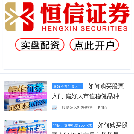
如何购买股票
最好股票配资公司
入门 偏好大市值稳健品种的
投资者在亚太资本圈运用配
股票怎么杠杆融资
189
资平台合规性核查
如何购买股
恒信证券手机端app下载