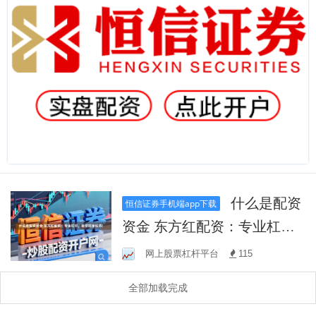
什么是配资
恒信证券手机端app下载
资金 东方红配资：专业杠
杆，助您掘金股市！
网上股票杠杆平台
115
全部加载完成