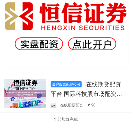
在线期货配资
最好股票配资公司
平台 国际科技股市场配资平
台是否限制交易品种的执行
在线股票配资
96
纪律约束跨资产表
全部加载完成