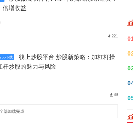
，倍增收益
221
0
0
线上炒股平台 炒股新策略：加杠杆操
pp下载
杠杆炒股的魅力与风险
0
0
89
0
全部加载完成